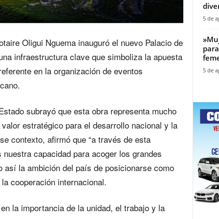
diver
5 de a
‎»Mu
Clotaire Oligui Nguema inauguró el nuevo Palacio de
para
 infraestructura clave que simboliza la apuesta
feme
referente en la organización de eventos
5 de a
icano.
e Estado subrayó que esta obra representa mucho
valor estratégico para el desarrollo nacional y la
se contexto, afirmó que “a través de esta
s nuestra capacidad para acoger los grandes
 así la ambición del país de posicionarse como
 la cooperación internacional.
n la importancia de la unidad, el trabajo y la