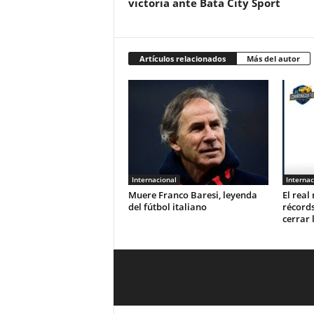
victoria ante Bata City Sport
Artículos relacionados
Más del autor
Internacional
Internac
‎Muere Franco Baresi, leyenda
El real
del fútbol italiano‎
récord
cerrar 