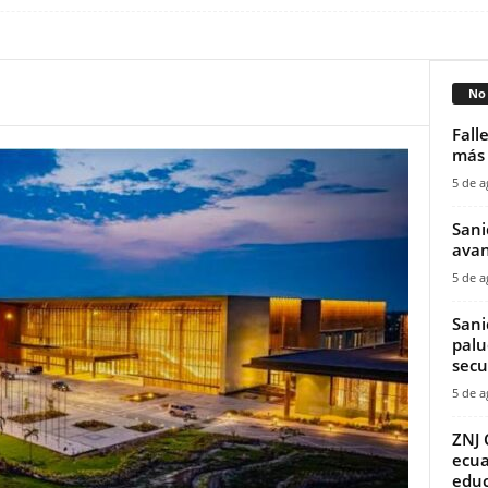
No 
Fall
más 
5 de a
Sani
avan
5 de a
Sani
palu
secu
5 de a
ZNJ 
ecua
educ