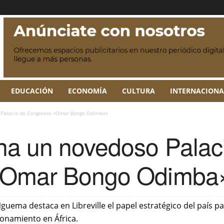
EDUCACIÓN
ECONOMÍA
CULTURA
INTERNACIONA
 Palacio de Congresos «Omar Bongo Odimba»
na un novedoso Palac
«Omar Bongo Odimba
 Nguema destaca en Libreville el papel estratégico del país
ionamiento en África.