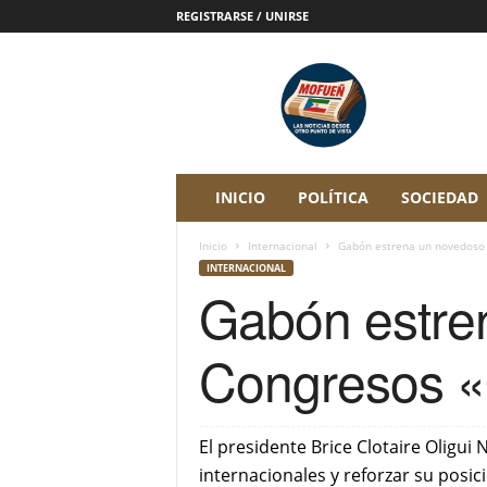
REGISTRARSE / UNIRSE
P
e
r
i
ó
d
i
INICIO
POLÍTICA
SOCIEDAD
c
o
Inicio
Internacional
Gabón estrena un novedoso
D
INTERNACIONAL
i
Gabón estre
g
i
t
Congresos 
a
l
M
o
El presidente Brice Clotaire Oligui
f
internacionales y reforzar su posic
u