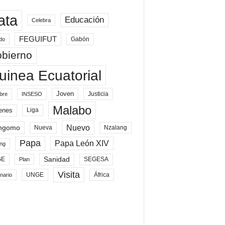
ata
Educación
Celebra
FEGUIFUT
Gabón
do
bierno
uinea Ecuatorial
Joven
Justicia
bre
INSESO
Malabo
enes
Liga
Nuevo
ngomo
Nueva
Nzalang
Papa
Papa León XIV
ng
Sanidad
SEGESA
GE
Plan
Visita
UNGE
África
nario