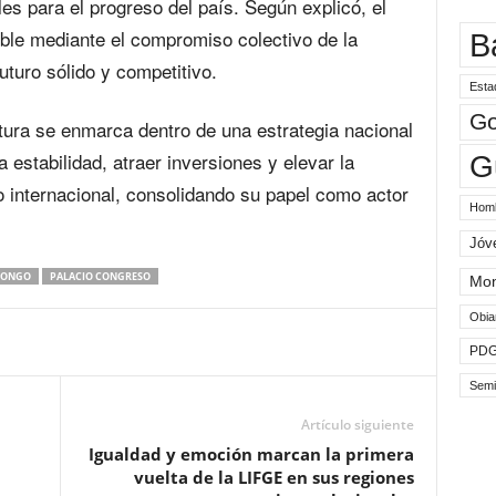
es para el progreso del país. Según explicó, el
ible mediante el compromiso colectivo de la
B
uturo sólido y competitivo.
Esta
Go
ctura se enmarca dentro de una estrategia nacional
 estabilidad, atraer inversiones y elevar la
G
 internacional, consolidando su papel como actor
Hom
Jóv
BONGO
PALACIO CONGRESO
Mo
Obia
PD
Semi
Artículo siguiente
Igualdad y emoción marcan la primera
vuelta de la LIFGE en sus regiones