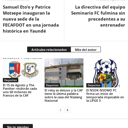
Samuel Eto’o y Patrice
‎La directiva del equipo
Motsepe inauguran la
Seminario FC fulmina sin
nueva sede de la
precedentes a su
FECAFOOT en una jornada
entrenador
histórica en Yaundé
Artículos relacionados
Más del autor
Deportes
El 15 de Agosto y The
Deportes
Deportes
Panther recibirán cada
El reloj se detuvo y la CAF
El NSOK-NSOMO FC
uno 60 miliones de
tiene la última palabra
firma un inicio de
francos de la CAF
sobre la casa del Nzalang
temporada impecable en
Nacional
la LIFGE 3
No te pierdas