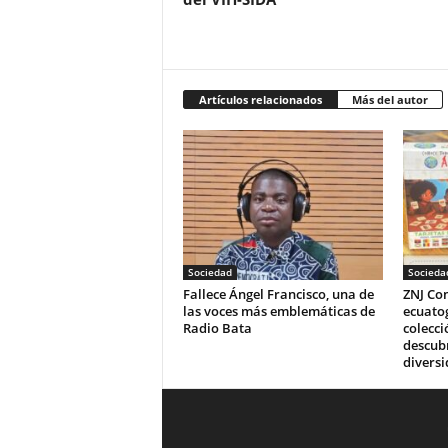
Artículos relacionados
Más del autor
Sociedad
Socieda
Fallece Ángel Francisco, una de
ZNJ Con
las voces más emblemáticas de
ecuato
Radio Bata
colecci
descubr
diversi