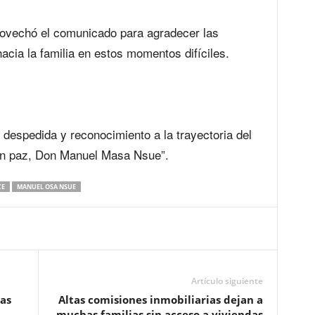
rovechó el comunicado para agradecer las
acia la familia en estos momentos difíciles.
 despedida y reconocimiento a la trayectoria del
n paz, Don Manuel Masa Nsue”.
CE
MANUEL OSA NSUE
Artículo siguiente
as
Altas comisiones inmobiliarias dejan a
muchas familias sin acceso a viviendas