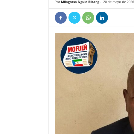
Por
Milagrosa Nguie Bibang
-
20 de mayo de 2026
e
ñ