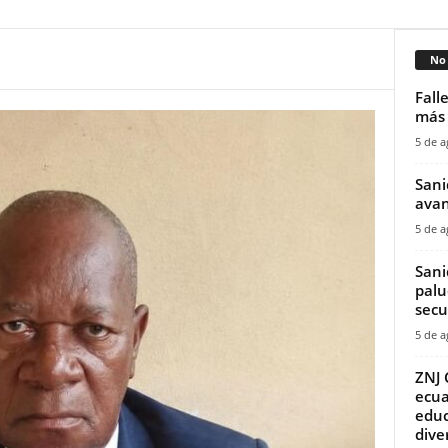
No 
Fall
más 
5 de a
Sani
avan
5 de a
Sani
palu
secu
5 de a
ZNJ 
ecua
educ
diver