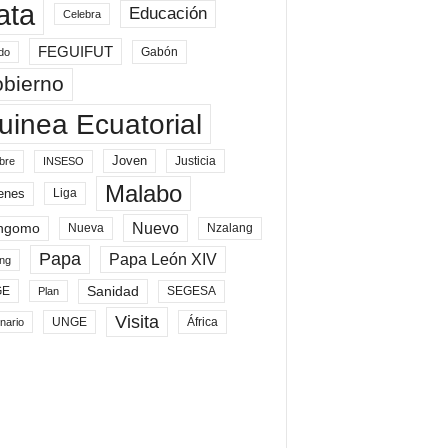
ata
Educación
Celebra
FEGUIFUT
Gabón
do
bierno
uinea Ecuatorial
Joven
Justicia
bre
INSESO
Malabo
enes
Liga
Nuevo
ngomo
Nueva
Nzalang
Papa
Papa León XIV
ng
Sanidad
SEGESA
GE
Plan
Visita
UNGE
África
nario