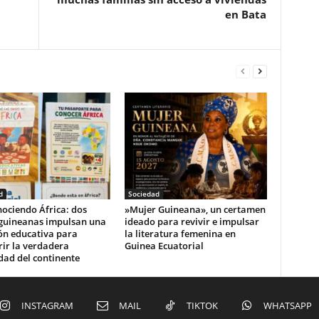
en Bata
d
Sociedad
ociendo África: dos
‎»Mujer Guineana», un certamen
guineanas impulsan una
ideado para revivir e impulsar
ón educativa para
la literatura femenina en
ir la verdadera
Guinea Ecuatorial‎
dad del continente
INSTAGRAM
MAIL
TIKTOK
WHATSAPP