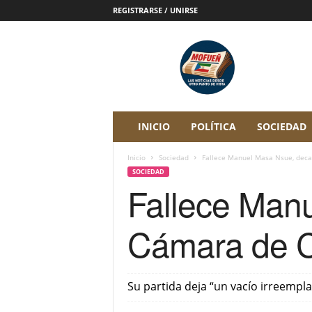
REGISTRARSE / UNIRSE
P
e
r
i
ó
d
i
INICIO
POLÍTICA
SOCIEDAD
c
o
Inicio
Sociedad
‎Fallece Manuel Masa Nsue, deca
D
SOCIEDAD
i
‎Fallece Man
g
i
t
Cámara de C
a
l
M
o
‎Su partida deja “un vacío irreempl
f
u