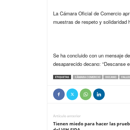
‎La Cámara Oficial de Comercio ap
muestras de respeto y solidaridad h
‎Se ha concluido con un mensaje de
desaparecido decano: “Descanse e
ETIQUETAS
CÁMARA COMERCIO
DECANO
FALLE
Artículo anterior
‎Tienen miedo para hacer las prueb
del VIH-SIDA