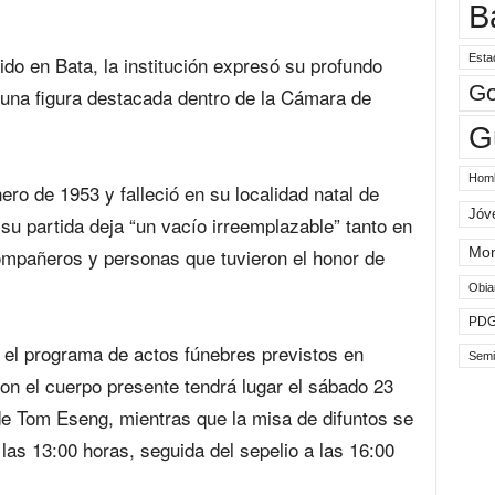
B
Esta
itido en Bata, la institución expresó su profundo
Go
a una figura destacada dentro de la Cámara de
G
Hom
ro de 1953 y falleció en su localidad natal de
Jóv
 partida deja “un vacío irreemplazable” tanto en
ompañeros y personas que tuvieron el honor de
Mo
Obia
PD
e el programa de actos fúnebres previstos en
Semi
 con el cuerpo presente tendrá lugar el sábado 23
de Tom Eseng, mientras que la misa de difuntos se
as 13:00 horas, seguida del sepelio a las 16:00