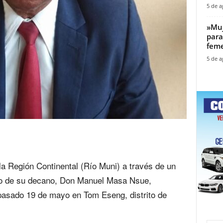
5 de a
‎»Mu
para
feme
5 de a
la Región Continental (Río Muni) a través de un
to de su decano, Don Manuel Masa Nsue,
pasado 19 de mayo en Tom Eseng, distrito de