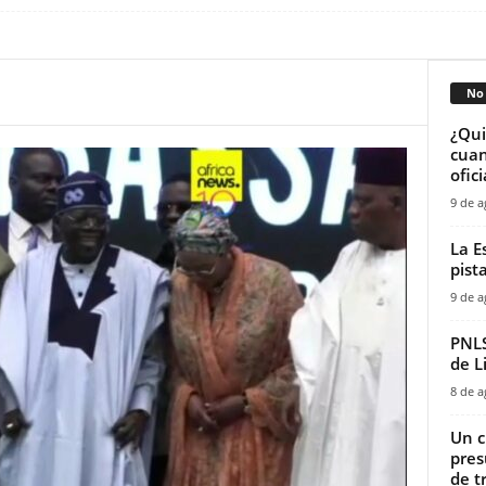
No 
¿Qui
cuan
ofici
9 de a
La E
pist
9 de a
PNLS
de L
8 de a
‎Un 
pres
de tr