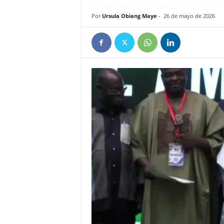
e
Por
Ursula Obiang Maye
-
26 de mayo de 2026
ñ