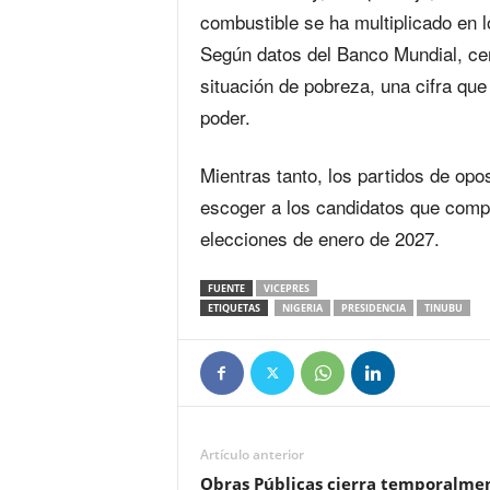
combustible se ha multiplicado en l
Según datos del Banco Mundial, cer
situación de pobreza, una cifra qu
poder.
Mientras tanto, los partidos de opo
escoger a los candidatos que compet
elecciones de enero de 2027.
FUENTE
VICEPRES
ETIQUETAS
NIGERIA
PRESIDENCIA
TINUBU
Artículo anterior
Obras Públicas cierra temporalme