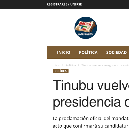
REGISTRARSE / UNIRSE
P
e
r
i
ó
d
i
INICIO
POLÍTICA
SOCIEDAD
c
o
Inicio
Política
Tinubu vuelve a asegurar su camino
D
POLÍTICA
i
Tinubu vuelv
g
i
t
presidencia 
a
l
M
o
La proclamación oficial del mandata
f
acto que confirmará su candidatura
u