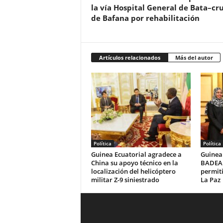
la vía Hospital General de Bata–cr
de Bafana por rehabilitación
Artículos relacionados
Más del autor
Política
Política
Guinea Ecuatorial agradece a
Guinea 
China su apoyo técnico en la
BADEA 
localización del helicóptero
permiti
militar Z-9 siniestrado
La Paz