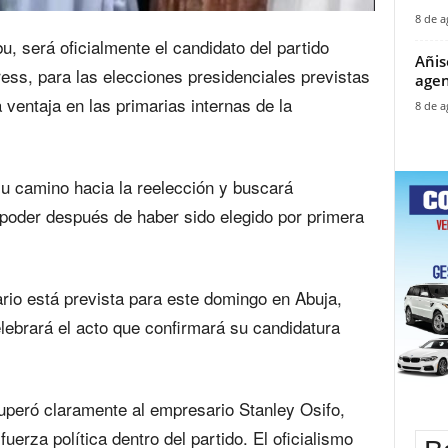
8 de a
u, será oficialmente el candidato del partido
Añis
ess, para las elecciones presidenciales previstas
agen
ventaja en las primarias internas de la
8 de a
su camino hacia la reelección y buscará
poder después de haber sido elegido por primera
ario está prevista para este domingo en Abuja,
celebrará el acto que confirmará su candidatura
uperó claramente al empresario Stanley Osifo,
erza política dentro del partido. El oficialismo