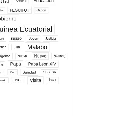
ata
Educación
Celebra
FEGUIFUT
Gabón
do
bierno
uinea Ecuatorial
Joven
Justicia
bre
INSESO
Malabo
enes
Liga
Nuevo
ngomo
Nueva
Nzalang
Papa
Papa León XIV
ng
Sanidad
SEGESA
GE
Plan
Visita
UNGE
África
nario