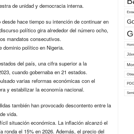
B
stra de unidad y democracia interna.
Esta
o desde hace tiempo su intención de continuar en
Go
 discurso político gira alrededor del número ocho,
G
 dos mandatos consecutivos.
Hom
 dominio político en Nigeria.
Jóv
stados del país, una cifra superior a la
Mo
 2023, cuando gobernaba en 21 estados.
Obia
ulsado varias reformas económicas con el
PD
era y estabilizar la economía nacional.
Semi
idas también han provocado descontento entre la
de vida.
ícil situación económica. La inflación alcanzó el
a ronda el 15% en 2026. Además, el precio del