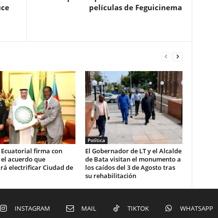
uce
películas de Feguicinema
Política
Ecuatorial firma con
El Gobernador de LT y el Alcalde
el acuerdo que
de Bata visitan el monumento a
rá electrificar Ciudad de
los caídos del 3 de Agosto tras
su rehabilitación
INSTAGRAM
MAIL
TIKTOK
WHATSAPP