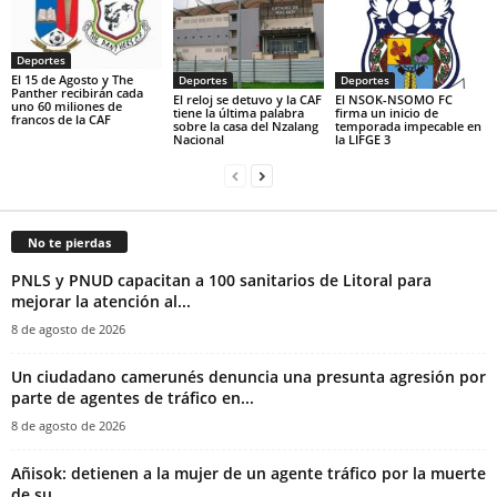
Deportes
El 15 de Agosto y The
Deportes
Deportes
Panther recibirán cada
El reloj se detuvo y la CAF
El NSOK-NSOMO FC
uno 60 miliones de
tiene la última palabra
firma un inicio de
francos de la CAF
sobre la casa del Nzalang
temporada impecable en
Nacional
la LIFGE 3
No te pierdas
PNLS y PNUD capacitan a 100 sanitarios de Litoral para
mejorar la atención al...
8 de agosto de 2026
‎Un ciudadano camerunés denuncia una presunta agresión por
parte de agentes de tráfico en...
8 de agosto de 2026
Añisok: detienen a la mujer de un agente tráfico por la muerte
de su...