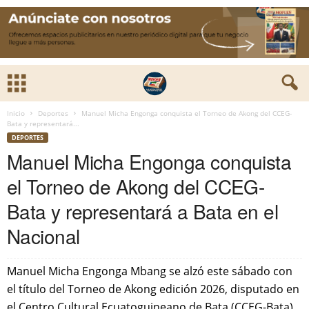
Inicio
Deportes
Manuel Micha Engonga conquista el Torneo de Akong del CCEG-
Bata y representará...
DEPORTES
Manuel Micha Engonga conquista
el Torneo de Akong del CCEG-
Bata y representará a Bata en el
Nacional
Manuel Micha Engonga Mbang se alzó este sábado con
el título del Torneo de Akong edición 2026, disputado en
el Centro Cultural Ecuatoguineano de Bata (CCEG-Bata),