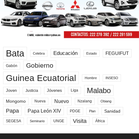
Bata
Educación
FEGUIFUT
Celebra
Estado
Gobierno
Gabón
Guinea Ecuatorial
Hombre
INSESO
Malabo
Joven
Jóvenes
Liga
Justicia
Nuevo
Mongomo
Nueva
Nzalang
Obiang
Papa
Papa León XIV
Sanidad
PDGE
Plan
Visita
SEGESA
UNGE
África
Seminario