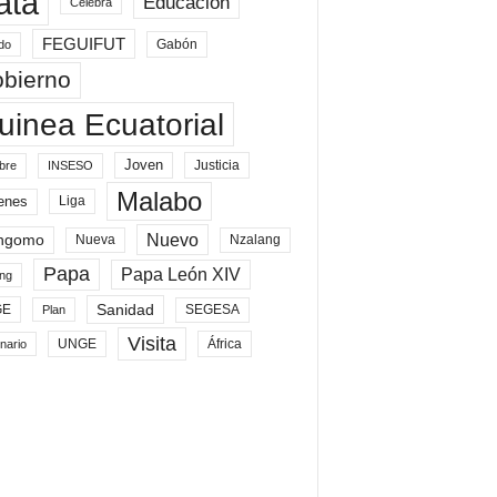
ata
Educación
Celebra
FEGUIFUT
Gabón
do
bierno
uinea Ecuatorial
Joven
Justicia
bre
INSESO
Malabo
enes
Liga
Nuevo
ngomo
Nueva
Nzalang
Papa
Papa León XIV
ng
Sanidad
SEGESA
GE
Plan
Visita
UNGE
África
nario