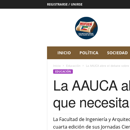
REGISTRARSE / UNIRSE
P
e
r
i
ó
d
i
INICIO
POLÍTICA
SOCIEDAD
c
o
Inicio
Educación
La AAUCA abre el debate sobre 
D
EDUCACIÓN
i
La AAUCA abr
g
i
t
que necesita
a
l
M
o
La Facultad de Ingeniería y Arquit
f
cuarta edición de sus Jornadas Cient
u