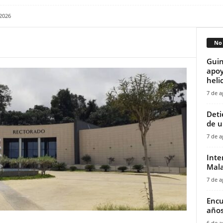
 2026
No 
Guin
apoy
helic
7 de a
‎Det
de u
7 de a
Inte
Mala
7 de a
Encu
años
6 de a