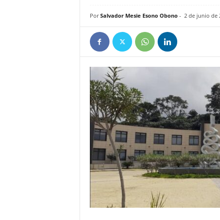
e
Por
Salvador Mesie Esono Obono
-
2 de junio de
ñ