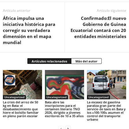
Artículo anterior
Artículo siguiente
África impulsa una
‎Confirmado:El nuevo
iniciativa histórica para
Gobierno de Guinea
corregir su verdadera
Ecuatorial contará con 20
dimensión en el mapa
entidades ministeriales‎
mundial
Artículos relacionados
Más del autor
Uncategorized
Uncategorized
Uncategorized
‎La crisis del arroz de 50
Bata abre las
La escasez de gasolina
kg en Bata: el
inscripciones para el
paraliza gran parte del
desabastecimiento que
certamen literario TNO
servicio de taxis en Bata y
hiere el bolsillo familiar
2026, dirigido a jóvenes
los «100-100» asumen el
en pleno parón escolar
escritores de 10 a 35 años
control del transporte
urbano