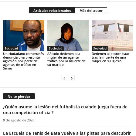
Artículos relacionados
Más del autor
Sociedad
Sociedad
Sociedad
‎Un ciudadano camerunés
Añisok: detienen a la
‎Detienen al pastor Isaac
denuncia una presunta
mujer de un agente
tras la muerte de una
agresión por parte de
tráfico por la muerte de
mujer en su iglesia‎
agentes de tráfico en
su marido‎
Semu
No te pierdas
¿Quién asume la lesión del futbolista cuando juega fuera de
una competición oficial?
9 de agosto de 2026
La Escuela de Tenis de Bata vuelve a las pistas para descubrir