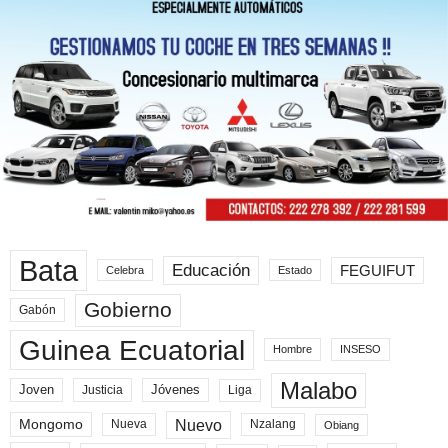
Bata
Educación
FEGUIFUT
Celebra
Estado
Gobierno
Gabón
Guinea Ecuatorial
Hombre
INSESO
Malabo
Joven
Jóvenes
Liga
Justicia
Nuevo
Mongomo
Nueva
Nzalang
Obiang