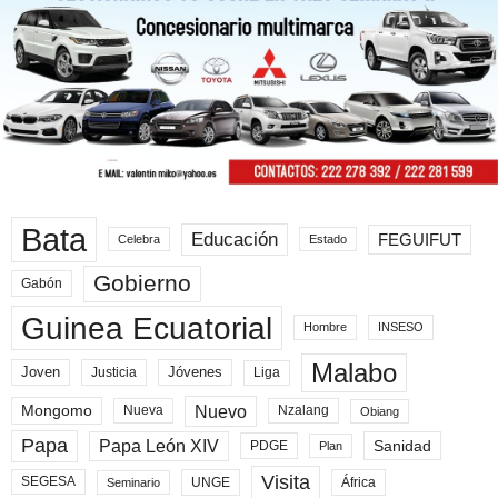
Bata
Educación
FEGUIFUT
Celebra
Estado
Gobierno
Gabón
Guinea Ecuatorial
Hombre
INSESO
Malabo
Joven
Jóvenes
Liga
Justicia
Nuevo
Mongomo
Nueva
Nzalang
Obiang
Papa
Papa León XIV
Sanidad
PDGE
Plan
Visita
SEGESA
UNGE
África
Seminario