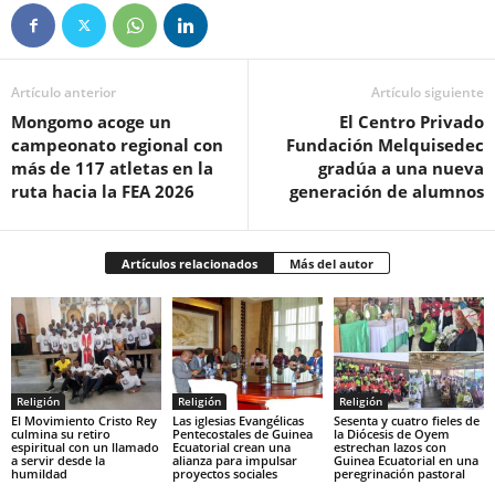
Artículo anterior
Artículo siguiente
Mongomo acoge un
El Centro Privado
campeonato regional con
Fundación Melquisedec
más de 117 atletas en la
gradúa a una nueva
ruta hacia la FEA 2026
generación de alumnos
Artículos relacionados
Más del autor
Religión
Religión
Religión
El Movimiento Cristo Rey
Las iglesias Evangélicas
Sesenta y cuatro fieles de
culmina su retiro
Pentecostales de Guinea
la Diócesis de Oyem
espiritual con un llamado
Ecuatorial crean una
estrechan lazos con
a servir desde la
alianza para impulsar
Guinea Ecuatorial en una
humildad
proyectos sociales
peregrinación pastoral