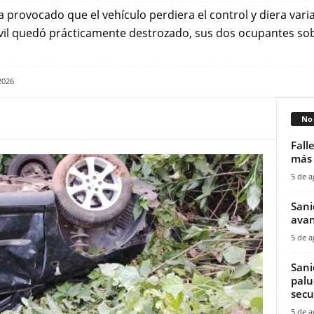
a provocado que el vehículo perdiera el control y diera var
óvil quedó prácticamente destrozado, sus dos ocupantes so
2026
No 
Fall
más 
5 de a
Sani
avan
5 de a
Sani
palu
secu
5 de a