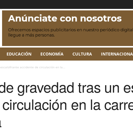
EDUCACIÓN
ECONOMÍA
CULTURA
INTERNACIONA
escalofriante accidente de circulación en la...
 de gravedad tras un e
circulación en la carr
‎