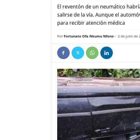
e
‎El reventón de un neumático habrí
ñ
salirse de la vía. Aunque el autom
para recibir atención médica
Por
Fortunato Ofa Nkumu Nfono
-
2 de julio de 