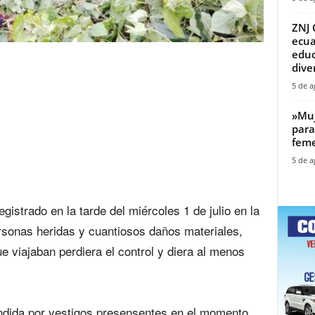
ZNJ 
ecua
educ
diver
5 de a
‎»Mu
para
feme
5 de a
egistrado en la tarde del miércoles 1 de julio en la
rsonas heridas y cuantiosos daños materiales,
e viajaban perdiera el control y diera al menos
undida por yestigos presensentes en el momento