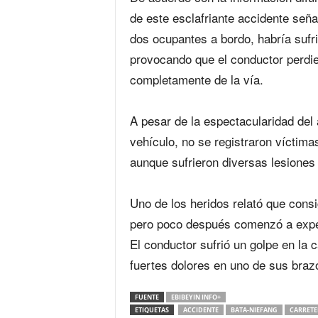
de este esclafriante accidente seña
dos ocupantes a bordo, habría sufr
provocando que el conductor perdier
completamente de la vía.
‎A pesar de la espectacularidad del
vehículo, no se registraron víctima
aunque sufrieron diversas lesiones
‎Uno de los heridos relató que cons
pero poco después comenzó a exper
El conductor sufrió un golpe en la 
fuertes dolores en uno de sus braz
FUENTE
EBIBEYIN INFO+
ETIQUETAS
ACCIDENTE
BATA-NIEFANG
CARRETE