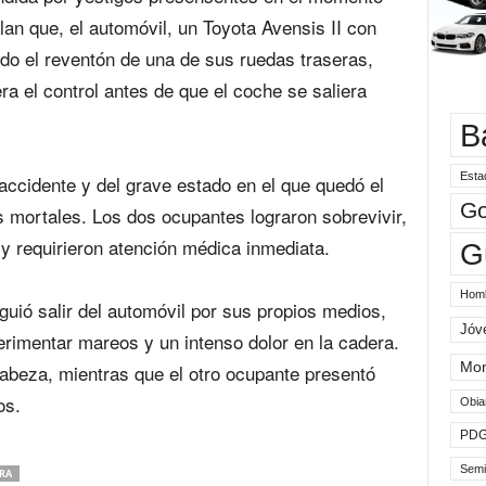
lan que, el automóvil, un Toyota Avensis II con
ido el reventón de una de sus ruedas traseras,
a el control antes de que el coche se saliera
B
Esta
 accidente y del grave estado en el que quedó el
Go
s mortales. Los dos ocupantes lograron sobrevivir,
 y requirieron atención médica inmediata.
G
Hom
iguió salir del automóvil por sus propios medios,
Jóv
imentar mareos y un intenso dolor en la cadera.
Mo
cabeza, mientras que el otro ocupante presentó
os.
Obia
PD
Semi
RA