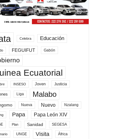
ata
Educación
Celebra
FEGUIFUT
Gabón
do
bierno
uinea Ecuatorial
Joven
Justicia
bre
INSESO
Malabo
enes
Liga
Nuevo
ngomo
Nueva
Nzalang
Papa
Papa León XIV
ng
Sanidad
SEGESA
GE
Plan
Visita
UNGE
África
nario