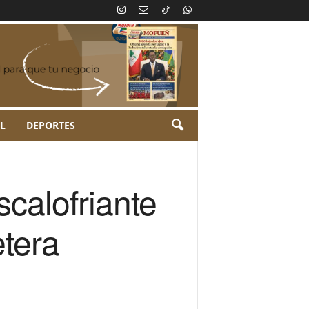
L
DEPORTES
scalofriante
etera