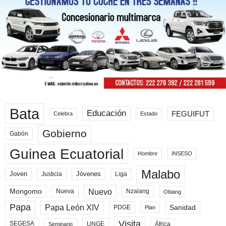
Bata
Educación
FEGUIFUT
Celebra
Estado
Gobierno
Gabón
Guinea Ecuatorial
Hombre
INSESO
Malabo
Joven
Jóvenes
Liga
Justicia
Nuevo
Mongomo
Nueva
Nzalang
Obiang
Papa
Papa León XIV
Sanidad
PDGE
Plan
Visita
SEGESA
UNGE
África
Seminario