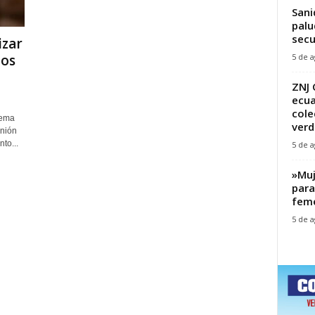
Sani
palu
secu
izar
5 de a
gos
ZNJ 
ecua
cole
uema
verd
unión
to...
5 de a
‎»Mu
para
feme
5 de a