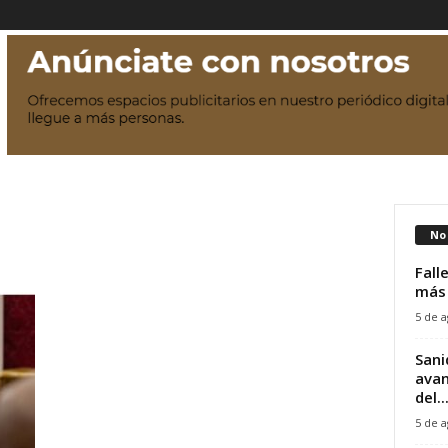
No 
Fall
más 
5 de a
Sani
avan
del..
5 de a