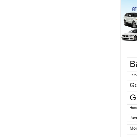
B
Esta
Go
G
Hom
Jóv
Mo