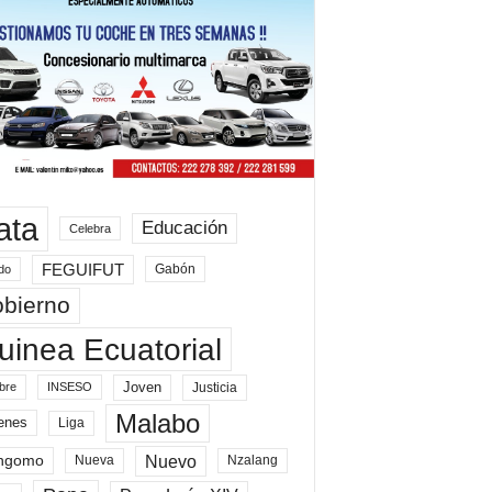
ata
Educación
Celebra
FEGUIFUT
Gabón
do
bierno
uinea Ecuatorial
Joven
Justicia
bre
INSESO
Malabo
enes
Liga
Nuevo
ngomo
Nueva
Nzalang