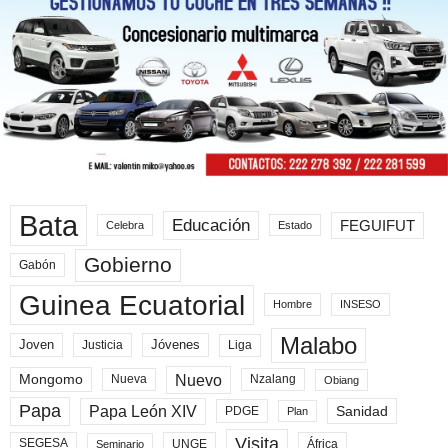
Bata
Educación
FEGUIFUT
Celebra
Estado
Gobierno
Gabón
Guinea Ecuatorial
Hombre
INSESO
Malabo
Joven
Jóvenes
Liga
Justicia
Nuevo
Mongomo
Nueva
Nzalang
Obiang
Papa
Papa León XIV
Sanidad
PDGE
Plan
Visita
SEGESA
UNGE
África
Seminario