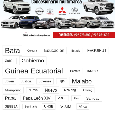
Bata
Educación
FEGUIFUT
Celebra
Estado
Gobierno
Gabón
Guinea Ecuatorial
Hombre
INSESO
Malabo
Joven
Jóvenes
Liga
Justicia
Nuevo
Mongomo
Nueva
Nzalang
Obiang
Papa
Papa León XIV
Sanidad
PDGE
Plan
Visita
SEGESA
UNGE
África
Seminario