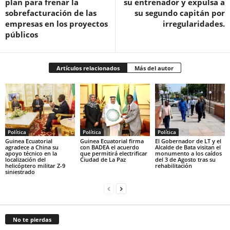
plan para frenar la
su entrenador y expulsa a
sobrefacturación de las
su segundo capitán por
empresas en los proyectos
irregularidades.
públicos
Artículos relacionados
Más del autor
Política
Política
Política
Guinea Ecuatorial
Guinea Ecuatorial firma
El Gobernador de LT y el
agradece a China su
con BADEA el acuerdo
Alcalde de Bata visitan el
apoyo técnico en la
que permitirá electrificar
monumento a los caídos
localización del
Ciudad de La Paz
del 3 de Agosto tras su
helicóptero militar Z-9
rehabilitación
siniestrado
No te pierdas