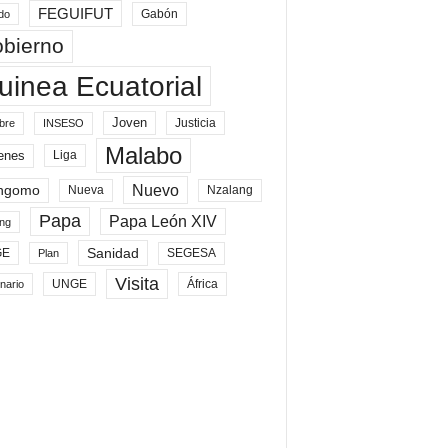
FEGUIFUT
Gabón
do
bierno
uinea Ecuatorial
Joven
Justicia
bre
INSESO
Malabo
enes
Liga
Nuevo
ngomo
Nueva
Nzalang
Papa
Papa León XIV
ng
Sanidad
SEGESA
GE
Plan
Visita
UNGE
África
nario