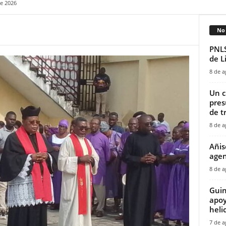
de 2026
No 
PNLS
de L
8 de a
‎Un 
pres
de tr
8 de a
Añis
agen
8 de a
Guin
apoy
helic
7 de a