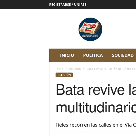
REGISTRARSE / UNIRSE
P
e
r
i
ó
d
i
INICIO
POLÍTICA
SOCIEDAD
c
o
Inicio
Religión
Bata revive la Pasión de Cristo con
D
RELIGIÓN
i
Bata revive 
g
i
t
multitudinari
a
l
M
o
Fieles recorren las calles en el Ví
f
u