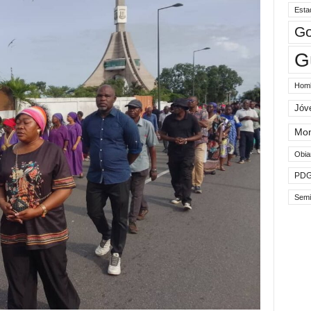
Esta
Go
G
Hom
Jóv
Mo
Obia
PD
Semi