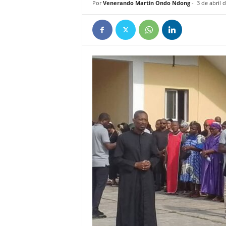
Por
Venerando Martin Ondo Ndong
-
3 de abril 
e
ñ