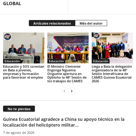
GLOBAL
Artículos relacionados
Más del autor
Educación
Educación
Educación
Educación y SOS conectan
‎El Ministro Clemente
‎Llega a Bata la delegación
en Bata a jóvenes,
Engonga Nguema
organizadora de la 48ª
empresas y formación
Onguene apertura en
Sesión Interafricana de
para favorecer el empleo
Djibloho la 48ª Sesión de
CAMES Guinea Ecuatorial
los trabajos de CAMES‎
2026‎
No te pierdas
Guinea Ecuatorial agradece a China su apoyo técnico en la
localización del helicóptero militar...
7 de agosto de 2026