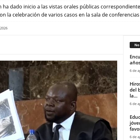
 ha dado inicio a las vistas orales públicas correspondiente
con la celebración de varios casos en la sala de conferencias
 2026
No 
Encu
años
6 de a
Hiro
del 
la...
6 de a
Educ
jóve
favor
6 de a