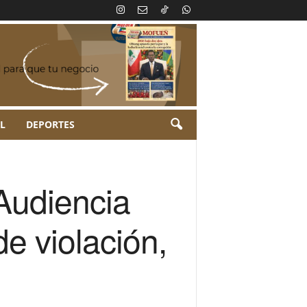
L
DEPORTES
 Audiencia
e violación,