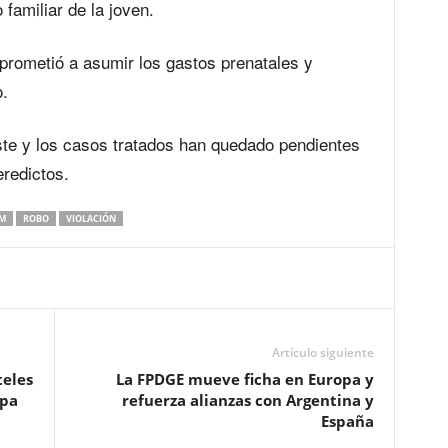
 familiar de la joven.
prometió a asumir los gastos prenatales y
.
este y los casos tratados han quedado pendientes
eredictos.
EM
ROBO
VIOLACIÓN
Artículo siguiente
teles
La FPDGE mueve ficha en Europa y
apa
refuerza alianzas con Argentina y
España