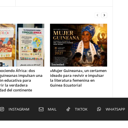
d
Sociedad
ociendo África: dos
‎»Mujer Guineana», un certamen
guineanas impulsan una
ideado para revivir e impulsar
ón educativa para
la literatura femenina en
ir la verdadera
Guinea Ecuatorial‎
dad del continente
INSTAGRAM
MAIL
TIKTOK
WHATSAPP