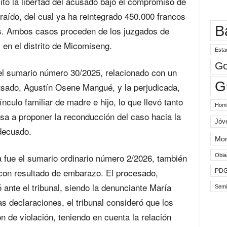
icitó la libertad del acusado bajo el compromiso de
traído, del cual ya ha reintegrado 450.000 francos
B
os. Ambos casos proceden de los juzgados de
 en el distrito de Micomiseng.
Esta
Go
 el sumario número 30/2025, relacionado con un
G
cusado, Agustín Osene Mangué, y la perjudicada,
culo familiar de madre e hijo, lo que llevó tanto
Hom
nsa a proponer la reconducción del caso hacia la
Jóv
adecuado.
Mo
a fue el sumario ordinario número 2/2026, también
Obia
n con resultado de embarazo. El procesado,
PD
nte el tribunal, siendo la denunciante María
Semi
s declaraciones, el tribunal consideró que los
ón de violación, teniendo en cuenta la relación