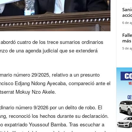
Sani
accio
6 de a
Fall
más 
l abordó cuatro de los trece sumarios ordinarios
5 de a
nzo de una agenda judicial que se extenderá
mario número 29/2025, relativo a un presunto
rancisco Edjang Ndong Ayecaba, compareció ante el
ntserrat Mokuy Nzo Akele.
inario número 9/2026 por un delito de robo. El
g, reconoció los hechos durante su declaración.
ano expatriado Youssouf Bamba. Tras escuchar a