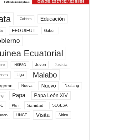
ata
Educación
Celebra
FEGUIFUT
Gabón
do
bierno
uinea Ecuatorial
Joven
Justicia
bre
INSESO
Malabo
enes
Liga
Nuevo
ngomo
Nueva
Nzalang
Papa
Papa León XIV
ng
Sanidad
SEGESA
GE
Plan
Visita
UNGE
África
nario