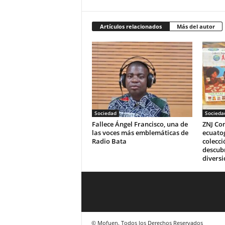
Artículos relacionados
Más del autor
Sociedad
Socieda
Fallece Ángel Francisco, una de
ZNJ Con
las voces más emblemáticas de
ecuato
Radio Bata
colecci
descubr
diversi
© Mofuen. Todos los Derechos Reservados