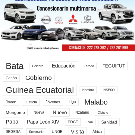
Bata
Educación
FEGUIFUT
Celebra
Estado
Gobierno
Gabón
Guinea Ecuatorial
Hombre
INSESO
Malabo
Joven
Jóvenes
Liga
Justicia
Nuevo
Mongomo
Nueva
Nzalang
Obiang
Papa
Papa León XIV
Sanidad
PDGE
Plan
Visita
SEGESA
UNGE
África
Seminario