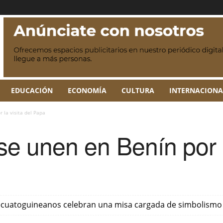
EDUCACIÓN
ECONOMÍA
CULTURA
INTERNACIONA
r la visita del Papa
 se unen en Benín por l
 ecuatoguineanos celebran una misa cargada de simbolismo