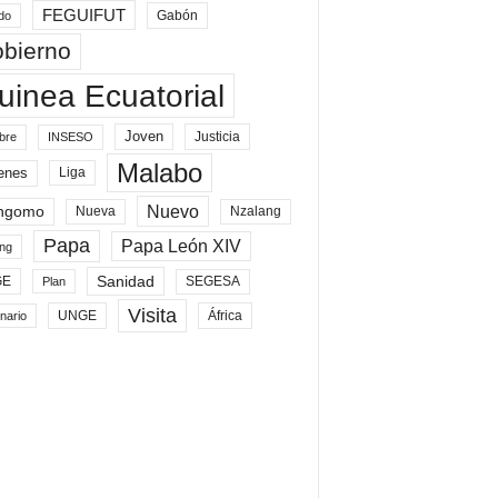
FEGUIFUT
Gabón
do
bierno
uinea Ecuatorial
Joven
Justicia
bre
INSESO
Malabo
enes
Liga
Nuevo
ngomo
Nueva
Nzalang
Papa
Papa León XIV
ng
Sanidad
SEGESA
GE
Plan
Visita
UNGE
África
nario