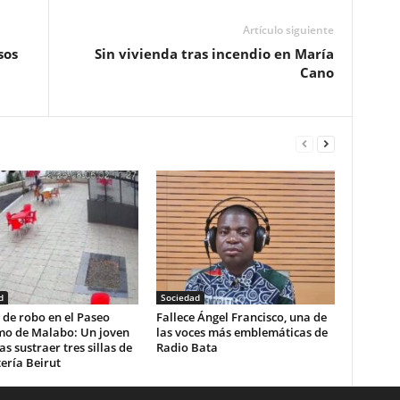
Artículo siguiente
sos
Sin vivienda tras incendio en María
Cano
d
Sociedad
 de robo en el Paseo
Fallece Ángel Francisco, una de
mo de Malabo: Un joven
las voces más emblemáticas de
as sustraer tres sillas de
Radio Bata
tería Beirut