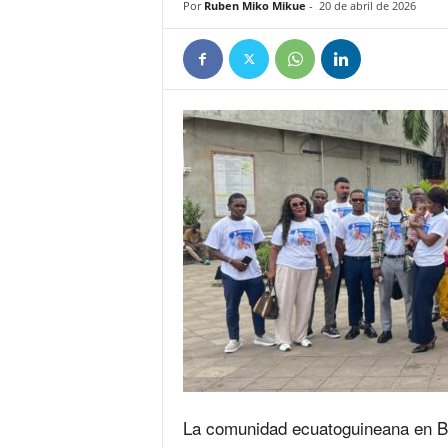
Por
Ruben Miko Mikue
-
20 de abril de 2026
e
ñ
La comunidad ecuatoguineana en Ben