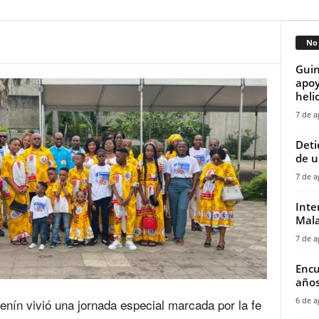
No 
Guin
apoy
helic
7 de a
‎Det
de u
7 de a
Inte
Mala
7 de a
Encu
años
6 de a
ín vivió una jornada especial marcada por la fe