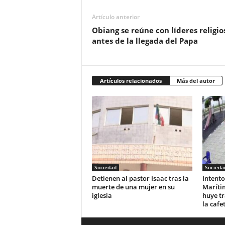
Artículo anterior
Obiang se reúne con líderes religio
antes de la llegada del Papa
Artículos relacionados
Más del autor
Sociedad
Socieda
‎Detienen al pastor Isaac tras la
Intento
muerte de una mujer en su
Maríti
iglesia‎
huye tr
la cafe