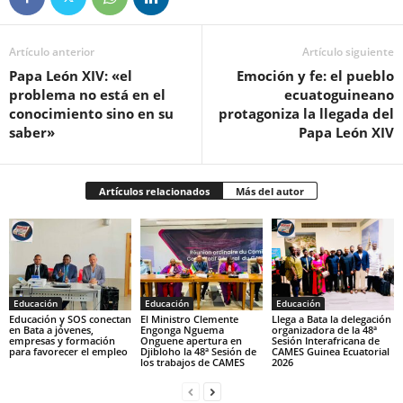
Artículo anterior
Artículo siguiente
Papa León XIV: «el
Emoción y fe: el pueblo
problema no está en el
ecuatoguineano
conocimiento sino en su
protagoniza la llegada del
saber»
Papa León XIV
Artículos relacionados
Más del autor
Educación
Educación
Educación
Educación y SOS conectan
‎El Ministro Clemente
‎Llega a Bata la delegación
en Bata a jóvenes,
Engonga Nguema
organizadora de la 48ª
empresas y formación
Onguene apertura en
Sesión Interafricana de
para favorecer el empleo
Djibloho la 48ª Sesión de
CAMES Guinea Ecuatorial
los trabajos de CAMES‎
2026‎