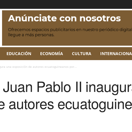
EDUCACIÓN
ECONOMÍA
CULTURA
INTERNACIONA
ugura una exposición de autores ecuatoguineanos por...
a Juan Pablo II inaugu
e autores ecuatoguine