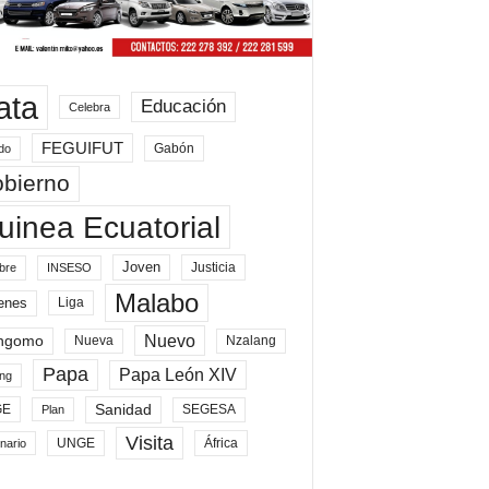
ata
Educación
Celebra
FEGUIFUT
Gabón
do
bierno
uinea Ecuatorial
Joven
Justicia
bre
INSESO
Malabo
enes
Liga
Nuevo
ngomo
Nueva
Nzalang
Papa
Papa León XIV
ng
Sanidad
SEGESA
GE
Plan
Visita
UNGE
África
nario