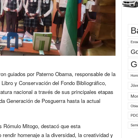
B
Esta
Go
G
ueron guiados por Paterno Obama, responsable de la
Hom
 Libro y Conservación del Fondo Bibliográfico,
Jóv
eratura nacional a través de sus principales etapas
Mo
da Generación de Posguerra hasta la actual
Obia
PD
das Rómulo Mitogo, destacó que esta
Semi
rendir homenaje a la diversidad, la creatividad y