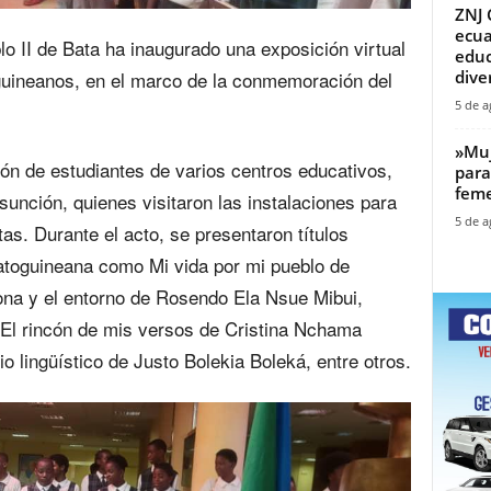
ZNJ 
ecua
o II de Bata ha inaugurado una exposición virtual
educ
diver
guineanos, en el marco de la conmemoración del
5 de a
‎»Mu
ión de estudiantes de varios centros educativos,
para
feme
Asunción, quienes visitaron las instalaciones para
5 de a
s. Durante el acto, se presentaron títulos
uatoguineana como Mi vida por mi pueblo de
a y el entorno de Rosendo Ela Nsue Mibui,
 El rincón de mis versos de Cristina Nchama
o lingüístico de Justo Bolekia Boleká, entre otros.