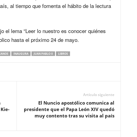
aís, al tiempo que fomenta el hábito de la lectura
jo el lema “Leer lo nuestro es conocer quiénes
lico hasta el próximo 24 de mayo.
EANOS
INAUGURA
JUAN PABLO II
LIBROS
Artículo siguiente
a
El Nuncio apostólico comunica al
 Kie-
presidente que el Papa León XIV quedó
muy contento tras su visita al país