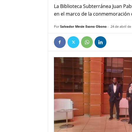
e
La Biblioteca Subterránea Juan Pabl
ñ
en el marco de la conmemoración de
Por
Salvador Mesie Esono Obono
-
24 de abril de