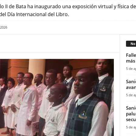
o II de Bata ha inaugurado una exposición virtual y física 
l Día Internacional del Libro.
 2026
No 
Fall
más 
5 de a
Sani
avan
5 de a
Sani
palu
secu
5 de a