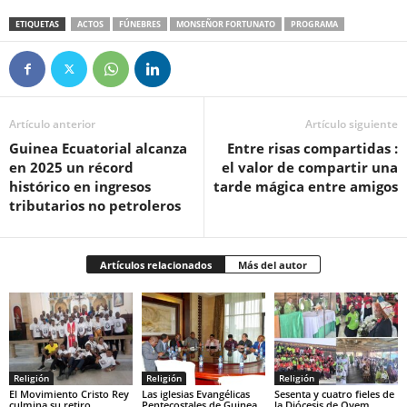
ETIQUETAS
ACTOS
FÚNEBRES
MONSEÑOR FORTUNATO
PROGRAMA
Artículo anterior
Artículo siguiente
Guinea Ecuatorial alcanza
‎Entre risas compartidas :
en 2025 un récord
el valor de compartir una
histórico en ingresos
tarde mágica entre amigos
tributarios no petroleros
Artículos relacionados
Más del autor
Religión
Religión
Religión
El Movimiento Cristo Rey
Las iglesias Evangélicas
Sesenta y cuatro fieles de
culmina su retiro
Pentecostales de Guinea
la Diócesis de Oyem