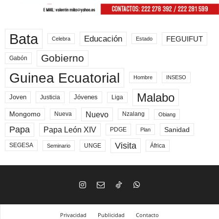
Bata
Educación
FEGUIFUT
Celebra
Estado
Gobierno
Gabón
Guinea Ecuatorial
Hombre
INSESO
Malabo
Joven
Jóvenes
Liga
Justicia
Nuevo
Mongomo
Nueva
Nzalang
Obiang
Papa
Papa León XIV
Sanidad
PDGE
Plan
Visita
SEGESA
UNGE
África
Seminario
Privacidad
Publicidad
Contacto