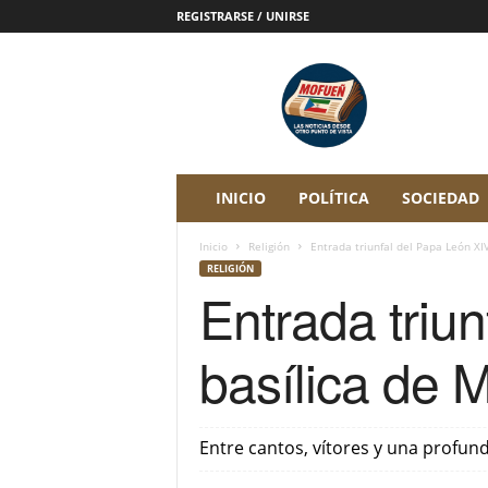
REGISTRARSE / UNIRSE
P
e
r
i
ó
d
i
INICIO
POLÍTICA
SOCIEDAD
c
o
Inicio
Religión
Entrada triunfal del Papa León XI
D
RELIGIÓN
i
Entrada triu
g
i
t
basílica de
a
l
M
o
‎‎Entre cantos, vítores y una profun
f
u