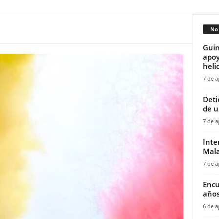
No 
Guin
apoy
helic
7 de a
‎Det
de u
7 de a
Inte
Mala
7 de a
Encu
años
6 de a