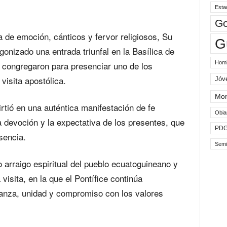
Esta
Go
 de emoción, cánticos y fervor religiosos, Su
G
onizado una entrada triunfal en la Basílica de
Hom
 congregaron para presenciar uno de los
sita apostólica.‎‎
Jóv
Mo
rtió en una auténtica manifestación de fe
Obia
la devoción y la expectativa de los presentes, que
PD
ncia.‎‎
Semi
o arraigo espiritual del pueblo ecuatoguineano y
 visita, en la que el Pontífice continúa
anza, unidad y compromiso con los valores