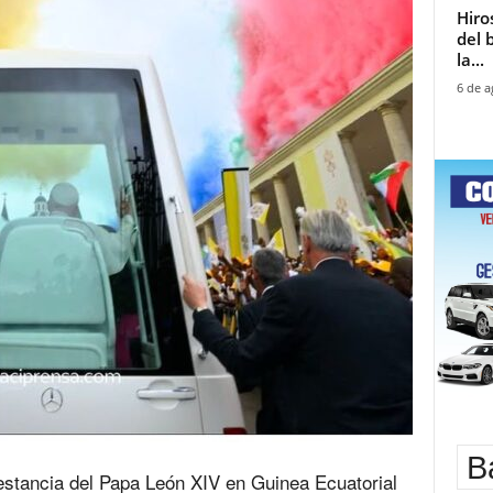
Hiro
del 
la...
6 de a
B
 estancia del Papa León XIV en Guinea Ecuatorial