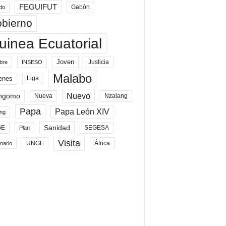
FEGUIFUT
Gabón
do
bierno
uinea Ecuatorial
Joven
Justicia
bre
INSESO
Malabo
enes
Liga
Nuevo
ngomo
Nueva
Nzalang
Papa
Papa León XIV
ng
Sanidad
SEGESA
GE
Plan
Visita
UNGE
África
nario