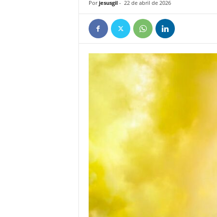
Por
jesusgil
-
22 de abril de 2026
e
ñ