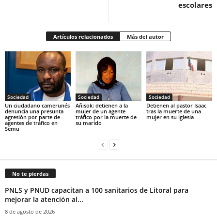
escolares
Artículos relacionados
Más del autor
Sociedad
Sociedad
Sociedad
‎Un ciudadano camerunés
Añisok: detienen a la
‎Detienen al pastor Isaac
denuncia una presunta
mujer de un agente
tras la muerte de una
agresión por parte de
tráfico por la muerte de
mujer en su iglesia‎
agentes de tráfico en
su marido‎
Semu
No te pierdas
PNLS y PNUD capacitan a 100 sanitarios de Litoral para
mejorar la atención al...
8 de agosto de 2026