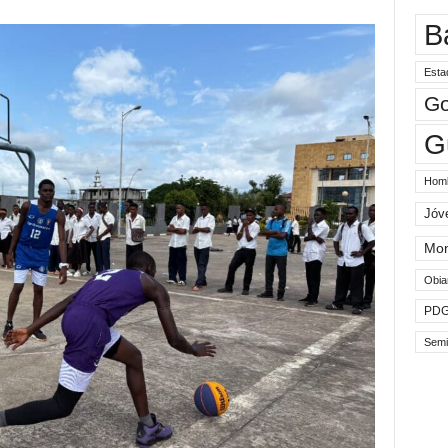
B
Esta
Go
G
Hom
Jóv
Mo
Obia
PD
Semi