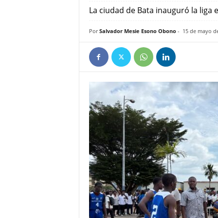
e
La ciudad de Bata inauguró la liga 
ñ
Por
Salvador Mesie Esono Obono
-
15 de mayo d