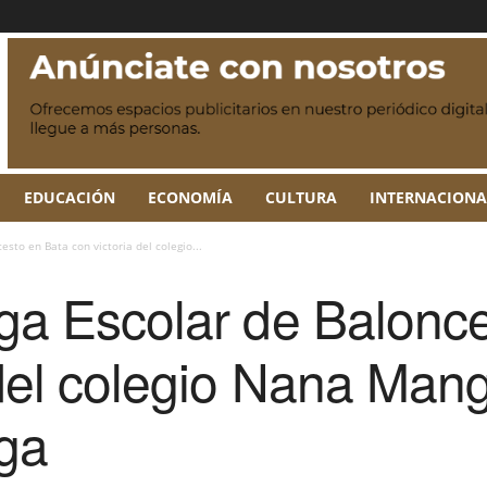
EDUCACIÓN
ECONOMÍA
CULTURA
INTERNACIONA
esto en Bata con victoria del colegio...
iga Escolar de Balonc
 del colegio Nana Man
ga