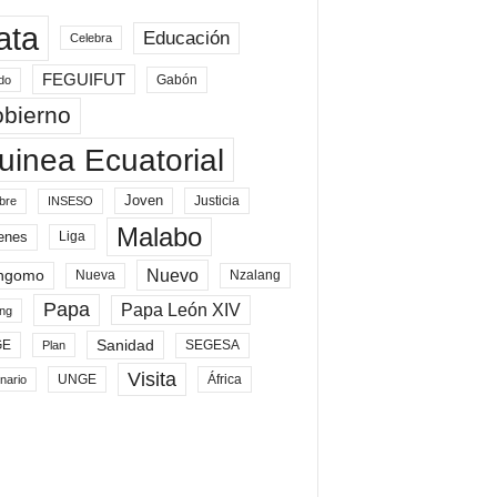
ata
Educación
Celebra
FEGUIFUT
Gabón
do
bierno
uinea Ecuatorial
Joven
Justicia
bre
INSESO
Malabo
enes
Liga
Nuevo
ngomo
Nueva
Nzalang
Papa
Papa León XIV
ng
Sanidad
SEGESA
GE
Plan
Visita
UNGE
África
nario