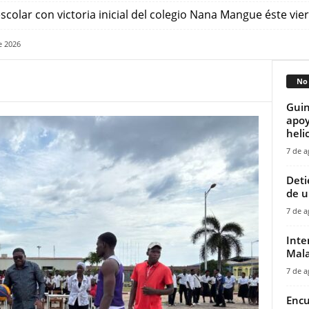
escolar con victoria inicial del colegio Nana Mangue éste vi
e 2026
No 
Guin
apoy
helic
7 de a
‎Det
de u
7 de a
Inte
Mala
7 de a
Encu