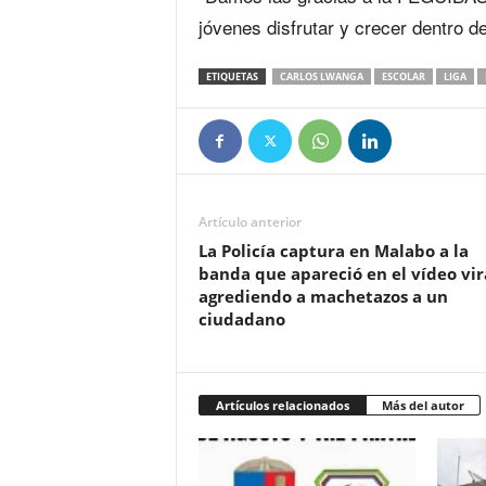
jóvenes disfrutar y crecer dentro de
ETIQUETAS
CARLOS LWANGA
ESCOLAR
LIGA
Artículo anterior
La Policía captura en Malabo a la
banda que apareció en el vídeo vir
agrediendo a machetazos a un
ciudadano
Artículos relacionados
Más del autor