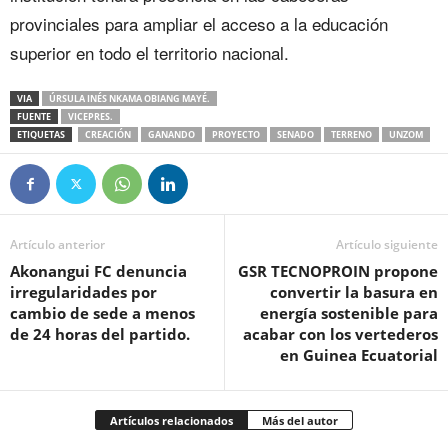
provinciales para ampliar el acceso a la educación
superior en todo el territorio nacional.
VIA
ÚRSULA INÉS NKAMA OBIANG MAYÉ.
FUENTE
VICEPRES.
ETIQUETAS
CREACIÓN
GANANDO
PROYECTO
SENADO
TERRENO
UNZOM
Artículo anterior
Artículo siguiente
Akonangui FC denuncia
GSR TECNOPROIN propone
irregularidades por
convertir la basura en
cambio de sede a menos
energía sostenible para
de 24 horas del partido.
acabar con los vertederos
en Guinea Ecuatorial
Artículos relacionados
Más del autor