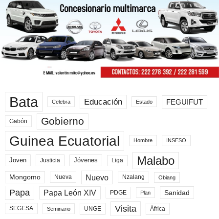
Bata
Educación
FEGUIFUT
Celebra
Estado
Gobierno
Gabón
Guinea Ecuatorial
Hombre
INSESO
Malabo
Joven
Jóvenes
Liga
Justicia
Nuevo
Mongomo
Nueva
Nzalang
Obiang
Papa
Papa León XIV
Sanidad
PDGE
Plan
Visita
SEGESA
UNGE
África
Seminario