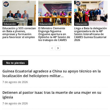
Educación
Educación
Educación
Educación y SOS conectan
‎El Ministro Clemente
‎Llega a Bata la delegación
en Bata a jóvenes,
Engonga Nguema
organizadora de la 48ª
empresas y formación
Onguene apertura en
Sesión Interafricana de
para favorecer el empleo
Djibloho la 48ª Sesión de
CAMES Guinea Ecuatorial
los trabajos de CAMES‎
2026‎
No te pierdas
Guinea Ecuatorial agradece a China su apoyo técnico en la
localización del helicóptero militar...
7 de agosto de 2026
‎Detienen al pastor Isaac tras la muerte de una mujer en su
iglesia‎
7 de agosto de 2026