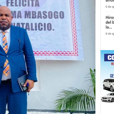
6 de a
Hiro
del 
la...
6 de a