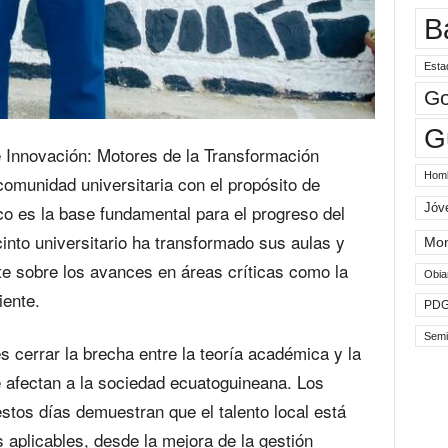
B
Esta
Go
G
e Innovación: Motores de la Transformación
Hom
comunidad universitaria con el propósito de
Jóv
ico es la base fundamental para el progreso del
cinto universitario ha transformado sus aulas y
Mo
te sobre los avances en áreas críticas como la
Obia
iente.
PD
Semi
es cerrar la brecha entre la teoría académica y la
 afectan a la sociedad ecuatoguineana. Los
stos días demuestran que el talento local está
 aplicables, desde la mejora de la gestión