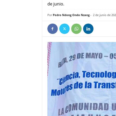
de junio.
e
ñ
Por
Pedro Ndong Ondo Nzang
-
2 de junio de 20