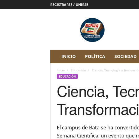
REGISTRARSE / UNIRSE
P
e
r
i
ó
d
i
INICIO
POLÍTICA
SOCIEDAD
c
o
Inicio
Educación
Ciencia, Tecnología e Innovació
D
EDUCACIÓN
i
Ciencia, Tec
g
i
t
Transformaci
a
l
M
o
El campus de Bata se ha convertid
f
Semana Científica, un evento que m
u