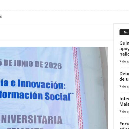
26
No 
Guin
apoy
helic
7 de a
‎Det
de u
7 de a
Inte
Mala
7 de a
Encu
años