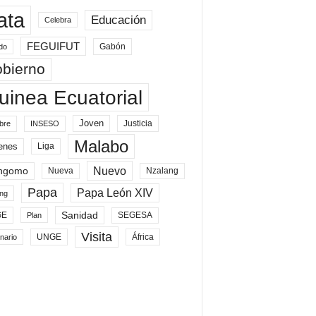
ata
Educación
Celebra
FEGUIFUT
Gabón
do
bierno
uinea Ecuatorial
Joven
Justicia
bre
INSESO
Malabo
enes
Liga
Nuevo
ngomo
Nueva
Nzalang
Papa
Papa León XIV
ng
Sanidad
SEGESA
GE
Plan
Visita
UNGE
África
nario