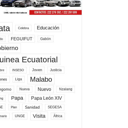
ata
Educación
Celebra
FEGUIFUT
Gabón
do
bierno
uinea Ecuatorial
Joven
Justicia
bre
INSESO
Malabo
enes
Liga
Nuevo
ngomo
Nueva
Nzalang
Papa
Papa León XIV
ng
Sanidad
SEGESA
GE
Plan
Visita
UNGE
África
nario