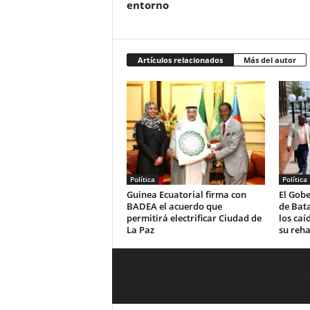
entorno
Artículos relacionados
Más del autor
Política
Política
Guinea Ecuatorial firma con
El Gobe
BADEA el acuerdo que
de Bat
permitirá electrificar Ciudad de
los caí
La Paz
su reha