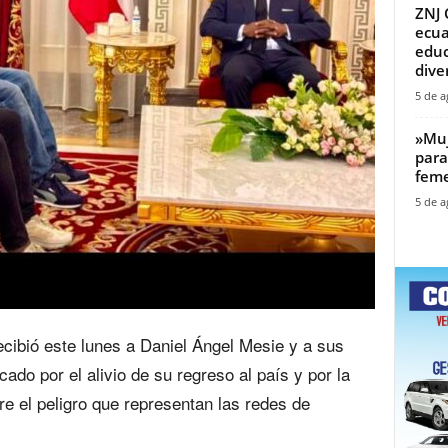
ZNJ 
ecua
educ
diver
5 de a
‎»Mu
para
feme
5 de a
ecibió este lunes a Daniel Ángel Mesie y a sus
ado por el alivio de su regreso al país y por la
re el peligro que representan las redes de