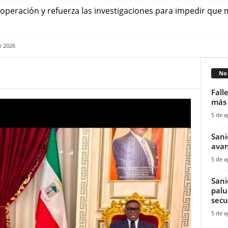
ooperación y refuerza las investigaciones para impedir qu
e 2026
No 
Fall
más 
5 de a
Sani
avan
5 de a
Sani
palu
secu
5 de a