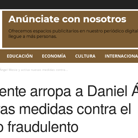
EDUCACIÓN
ECONOMÍA
CULTURA
INTERNACIONA
 Ángel Mesie y activa nuevas medidas contra...
dente arropa a Daniel
vas medidas contra el
o fraudulento