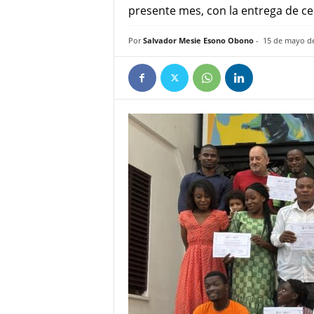
presente mes, con la entrega de cer
e
ñ
Por
Salvador Mesie Esono Obono
-
15 de mayo d