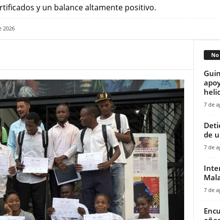
tificados y un balance altamente positivo.
e 2026
No 
Guin
apoy
helic
7 de a
‎Det
de u
7 de a
Inte
Mala
7 de a
Encu
años