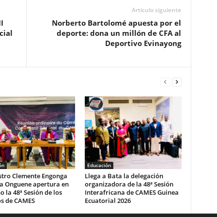
Artículo siguiente
I
Norberto Bartolomé apuesta por el
cial
deporte: dona un millón de CFA al
Deportivo Evinayong
ón
Educación
istro Clemente Engonga
‎Llega a Bata la delegación
 Onguene apertura en
organizadora de la 48ª Sesión
o la 48ª Sesión de los
Interafricana de CAMES Guinea
s de CAMES‎
Ecuatorial 2026‎