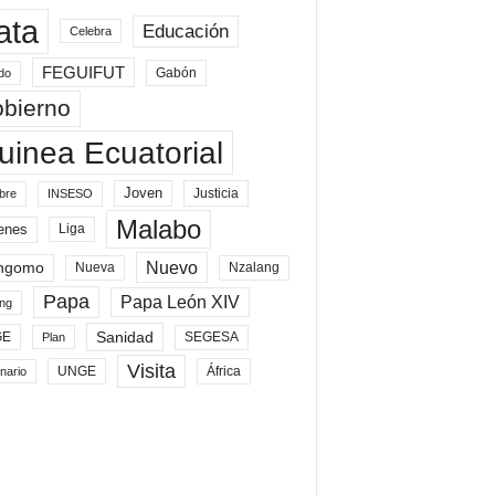
ata
Educación
Celebra
FEGUIFUT
Gabón
do
bierno
uinea Ecuatorial
Joven
Justicia
bre
INSESO
Malabo
enes
Liga
Nuevo
ngomo
Nueva
Nzalang
Papa
Papa León XIV
ng
Sanidad
SEGESA
GE
Plan
Visita
UNGE
África
nario