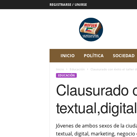
REGISTRARSE / UNIRSE
P
e
r
i
ó
d
i
INICIO
POLÍTICA
SOCIEDAD
c
o
Inicio
Educación
Clausurado con éxito el taller de
D
EDUCACIÓN
i
Clausurado co
g
i
t
textual,digit
a
l
M
o
Jóvenes de ambos sexos de la ciudad
f
textual, digital, marketing, negocio
u