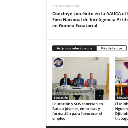
Artículo anterior
Concluye con éxito en la AAUCA el I
Foro Nacional de Inteligencia Artifi
en Guinea Ecuatorial
Artículos relacionados
Más del autor
Educación
Educaci
Educación y SOS conectan en
‎El Min
Bata a jóvenes, empresas y
Nguema
formación para favorecer el
Djibloh
empleo
trabajo