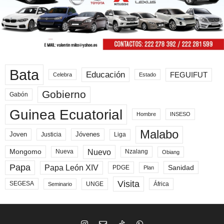
Bata
Educación
FEGUIFUT
Celebra
Estado
Gobierno
Gabón
Guinea Ecuatorial
Hombre
INSESO
Malabo
Joven
Jóvenes
Liga
Justicia
Nuevo
Mongomo
Nueva
Nzalang
Obiang
Papa
Papa León XIV
Sanidad
PDGE
Plan
Visita
SEGESA
UNGE
África
Seminario