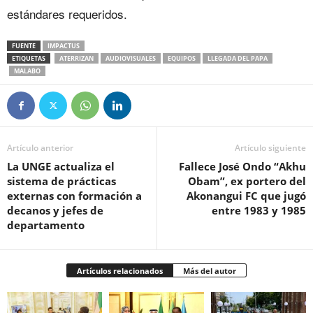
estándares requeridos.
FUENTE
IMPACTUS
ETIQUETAS
ATERRIZAN
AUDIOVISUALES
EQUIPOS
LLEGADA DEL PAPA
MALABO
Artículo anterior
Artículo siguiente
La UNGE actualiza el
Fallece José Ondo “Akhu
sistema de prácticas
Obam”, ex portero del
externas con formación a
Akonangui FC que jugó
decanos y jefes de
entre 1983 y 1985
departamento
Artículos relacionados
Más del autor